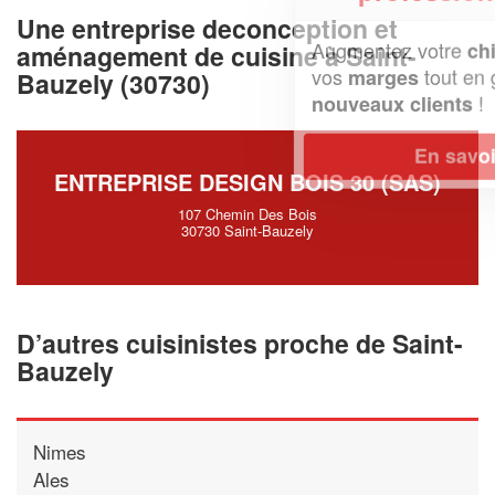
Une entreprise deconception et
Augmentez votre
et
chiffre d'affaires
aménagement de cuisine à Saint-
vos
tout en gagnant de
marges
Bauzely (30730)
!
nouveaux clients
En savoir plus
ENTREPRISE DESIGN BOIS 30 (SAS)
107 Chemin Des Bois
30730 Saint-Bauzely
D’autres cuisinistes proche de Saint-
Bauzely
Nimes
Ales