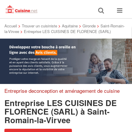
Toggle
Toggle
search
navigat
Accueil
>
Trouver un cuisiniste
>
Aquitaine
>
Gironde
>
Saint-Romain-
la-Virvee
>
Entreprise LES CUISINES DE FLORENCE (SARL)
Entreprise deconception et aménagement de cuisine
Entreprise LES CUISINES DE
FLORENCE (SARL)
à Saint-
Romain-la-Virvee