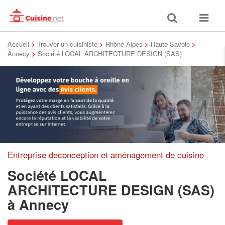
Toggle
Toggle
search
navigat
Accueil
>
Trouver un cuisiniste
>
Rhône-Alpes
>
Haute-Savoie
>
Annecy
>
Société LOCAL ARCHITECTURE DESIGN (SAS)
Entreprise deconception et aménagement de cuisine
Société LOCAL
ARCHITECTURE DESIGN (SAS)
à Annecy