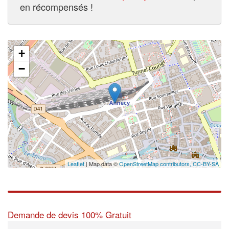
en récompensés !
+
−
Leaflet
| Map data ©
OpenStreetMap contributors,
CC-BY-SA
Demande de devis 100% Gratuit