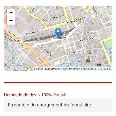
+
−
✕
Vous
prof
Augmentez 
vos
marges
nouveaux c
Leaflet
| Map data ©
OpenStreetMap contributors,
CC-BY-SA
Demande de devis 100% Gratuit
Erreur lors du chargement du formulaire