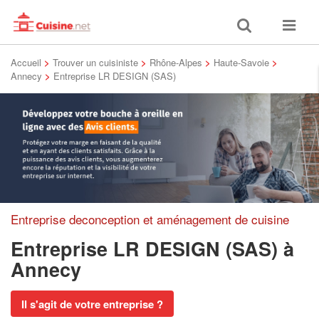
Toggle
Toggle
search
navigat
Accueil
>
Trouver un cuisiniste
>
Rhône-Alpes
>
Haute-Savoie
>
Annecy
>
Entreprise LR DESIGN (SAS)
Entreprise deconception et aménagement de cuisine
Entreprise LR DESIGN (SAS)
à
Annecy
Il s'agit de votre entreprise ?