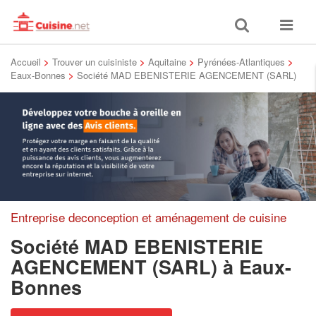
Toggle
Toggle
search
navigat
Accueil
>
Trouver un cuisiniste
>
Aquitaine
>
Pyrénées-Atlantiques
>
Eaux-Bonnes
>
Société MAD EBENISTERIE AGENCEMENT (SARL)
Entreprise deconception et aménagement de cuisine
Société MAD EBENISTERIE
AGENCEMENT (SARL)
à Eaux-
Bonnes