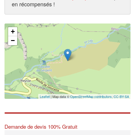
en récompensés !
+
−
Leaflet
| Map data ©
OpenStreetMap contributors,
CC-BY-SA
Demande de devis 100% Gratuit