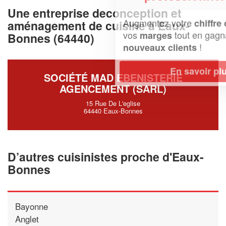
Une entreprise deconception et
Augmentez votre
et
chiffre d'affaires
aménagement de cuisine à Eaux-
vos
tout en gagnant de
marges
Bonnes (64440)
!
nouveaux clients
En savoir plus
SOCIÉTÉ MAD EBENISTERIE
AGENCEMENT (SARL)
15 Rue De L'eglise
64440 Eaux-Bonnes
D’autres cuisinistes proche d'Eaux-
Bonnes
Bayonne
Anglet