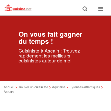
Toggle
Toggle
search
navigat
On vous fait gagner
du temps !
Cuisiniste à Ascain : Trouvez
rapidement les meilleurs
cuisinistes autour de moi
Accueil
>
Trouver un cuisiniste
>
Aquitaine
>
Pyrénées-Atlantiques
>
Ascain