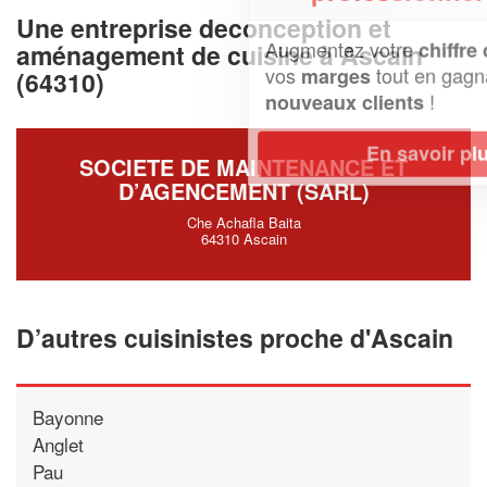
Une entreprise deconception et
Augmentez votre
et
chiffre d'affaires
aménagement de cuisine à Ascain
vos
tout en gagnant de
marges
(64310)
!
nouveaux clients
En savoir plus
SOCIETE DE MAINTENANCE ET
D’AGENCEMENT (SARL)
Che Achafla Baita
64310 Ascain
D’autres cuisinistes proche d'Ascain
Bayonne
Anglet
Pau