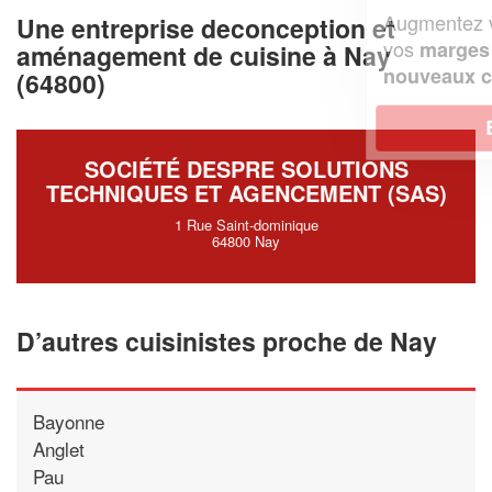
Augmentez votre
et
chiffre d'affaires
Une entreprise deconception et
vos
tout en gagnant de
marges
aménagement de cuisine à Nay
!
nouveaux clients
(64800)
En savoir plus
SOCIÉTÉ DESPRE SOLUTIONS
TECHNIQUES ET AGENCEMENT (SAS)
1 Rue Saint-dominique
64800 Nay
D’autres cuisinistes proche de Nay
Bayonne
Anglet
Pau