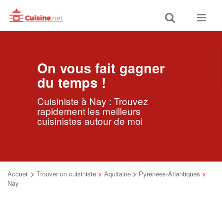
Toggle
Toggle
search
navigat
On vous fait gagner
du temps !
Cuisiniste à Nay : Trouvez
rapidement les meilleurs
cuisinistes autour de moi
Accueil
>
Trouver un cuisiniste
>
Aquitaine
>
Pyrénées-Atlantiques
>
Nay