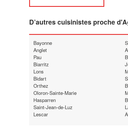
D’autres cuisinistes proche d'
Bayonne
S
Anglet
A
Pau
B
Biarritz
J
Lons
M
Bidart
S
Orthez
B
Oloron-Sainte-Marie
M
Hasparren
B
Saint-Jean-de-Luz
L
Lescar
A