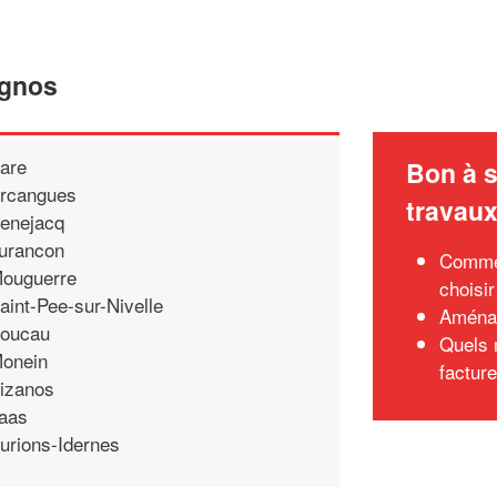
Agnos
are
Bon à s
rcangues
travau
enejacq
urancon
Commen
ouguerre
choisir
aint-Pee-sur-Nivelle
Aménag
oucau
Quels 
onein
factur
izanos
aas
urions-Idernes