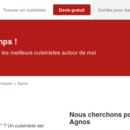
Trouver un cuisiniste
Devis gratuit
Guides pour le
mps !
les meilleurs cuisinistes autour de moi
ntiques
>
Agnos
Nous cherchons pou
Agnos
i
" ? Un cuisiniste est