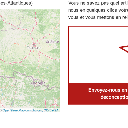
es-Atlantiques)
Vous ne savez pas quel arti
nous en quelques clics vot
vous et vous mettons en rela
Envoyez-nous en q
deconceptio
 ©
OpenStreetMap contributors,
CC-BY-SA