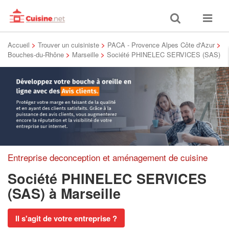
Toggle
Toggle
search
navigat
Accueil
>
Trouver un cuisiniste
>
PACA - Provence Alpes Côte d'Azur
>
Bouches-du-Rhône
>
Marseille
>
Société PHINELEC SERVICES (SAS)
Entreprise deconception et aménagement de cuisine
Société PHINELEC SERVICES
(SAS)
à Marseille
Il s'agit de votre entreprise ?