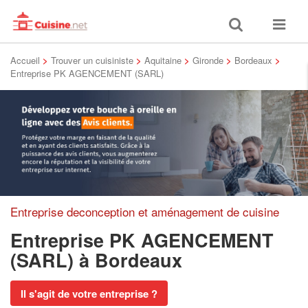
Toggle
Toggle
search
navigat
Accueil
>
Trouver un cuisiniste
>
Aquitaine
>
Gironde
>
Bordeaux
>
Entreprise PK AGENCEMENT (SARL)
Entreprise deconception et aménagement de cuisine
Entreprise PK AGENCEMENT
(SARL)
à Bordeaux
Il s'agit de votre entreprise ?