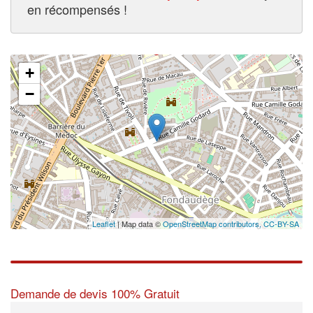
en récompensés !
+
✕
−
Leaflet
| Map data ©
OpenStreetMap contributors,
CC-BY-SA
Demande de devis 100% Gratuit