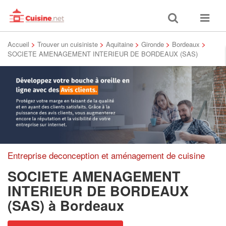
Toggle
Toggle
search
navigat
Accueil
>
Trouver un cuisiniste
>
Aquitaine
>
Gironde
>
Bordeaux
>
SOCIETE AMENAGEMENT INTERIEUR DE BORDEAUX (SAS)
Entreprise deconception et aménagement de cuisine
SOCIETE AMENAGEMENT
INTERIEUR DE BORDEAUX
(SAS)
à Bordeaux