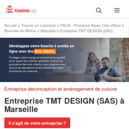
Toggle
Toggle
search
navigat
Accueil
>
Trouver un cuisiniste
>
PACA - Provence Alpes Côte d'Azur
>
Bouches-du-Rhône
>
Marseille
>
Entreprise TMT DESIGN (SAS)
Entreprise deconception et aménagement de cuisine
Entreprise TMT DESIGN (SAS)
à
Marseille
Il s'agit de votre entreprise ?