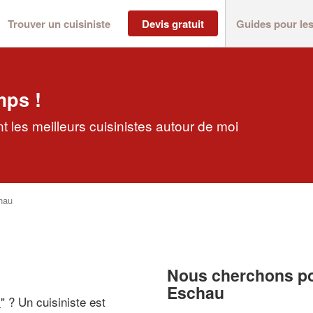
Trouver un cuisiniste
Devis gratuit
Guides pour le
mps !
 les meilleurs cuisinistes autour de moi
hau
Nous cherchons pou
Eschau
i
" ? Un cuisiniste est