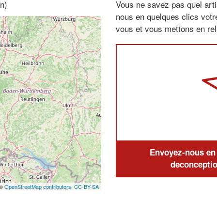
n)
Vous ne savez pas quel arti
nous en quelques clics vot
vous et vous mettons en rela
Envoyez-nous en q
deconceptio
 ©
OpenStreetMap contributors,
CC-BY-SA