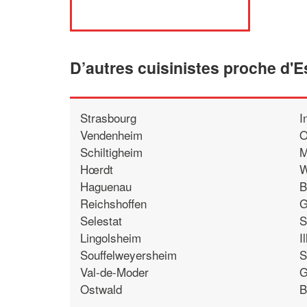
D’autres cuisinistes proche d'
Strasbourg
I
Vendenheim
O
Schiltigheim
M
Hœrdt
W
Haguenau
B
Reichshoffen
G
Selestat
S
Lingolsheim
I
Souffelweyersheim
S
Val-de-Moder
G
Ostwald
B