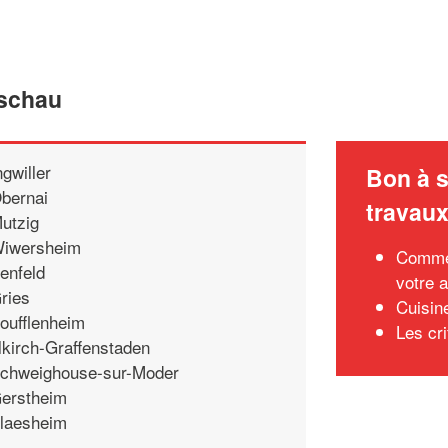
Eschau
ngwiller
Bon à s
bernai
travau
utzig
iwersheim
Commen
enfeld
votre a
ries
Cuisin
oufflenheim
Les cr
llkirch-Graffenstaden
chweighouse-sur-Moder
erstheim
laesheim