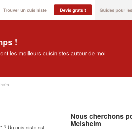
Trouver un cuisiniste
Devis gratuit
Guides pour le
mps !
nt les meilleurs cuisinistes autour de moi
sheim
Nous cherchons pou
Melsheim
i
" ? Un cuisiniste est