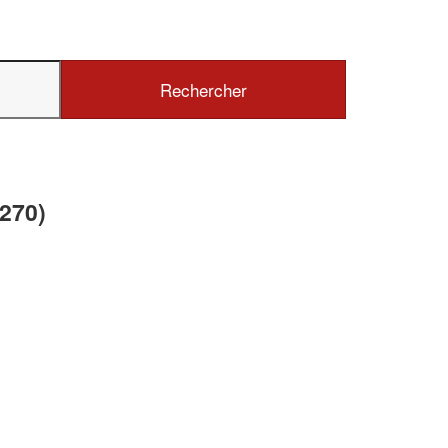
✕
Vous êtes un
professionnel ?
Augmentez votre
et
chiffre d'affaires
270)
vos
tout en gagnant de
marges
!
nouveaux clients
En savoir plus