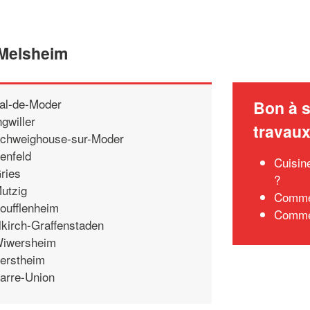
 Melsheim
al-de-Moder
Bon à s
ngwiller
travau
chweighouse-sur-Moder
enfeld
Cuisin
ries
?
utzig
Commen
oufflenheim
Commen
llkirch-Graffenstaden
iwersheim
erstheim
arre-Union