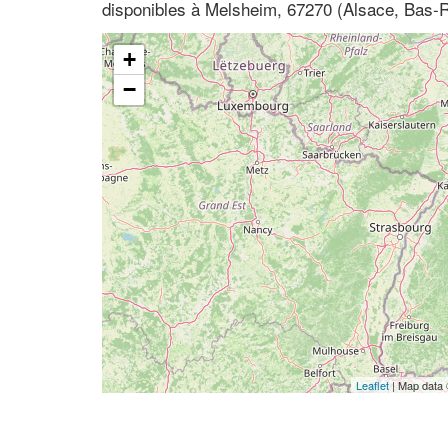
disponibles à Melsheim, 67270 (Alsace, Bas-R
+
−
Leaflet
| Map data