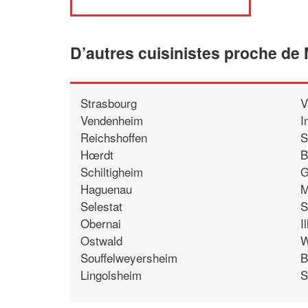
D’autres cuisinistes proche de
Strasbourg
V
Vendenheim
I
Reichshoffen
S
Hœrdt
B
Schiltigheim
G
Haguenau
M
Selestat
S
Obernai
I
Ostwald
W
Souffelweyersheim
B
Lingolsheim
S