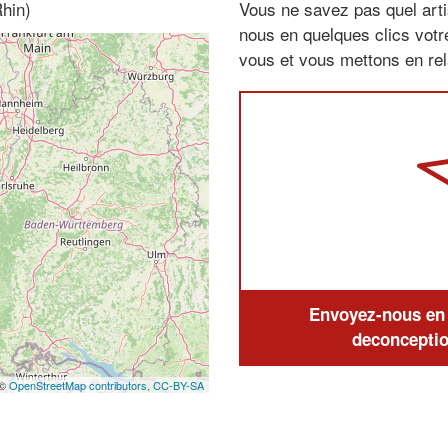
hin)
Vous ne savez pas quel arti
nous en quelques clics vot
vous et vous mettons en rela
Envoyez-nous en q
deconceptio
 ©
OpenStreetMap contributors,
CC-BY-SA