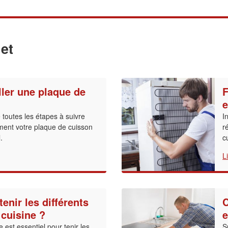
et
ler une plaque de
F
e
toutes les étapes à suivre
I
tement votre plaque de cuisson
r
.
c
L
nir les différents
C
 cuisine ?
e
 est essentiel pour tenir les
S