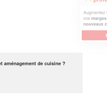
Augmentez votre
et
chiffre d'affaires
vos
tout en gagnant de
marges
!
nouveaux clients
En savoir plus
 et aménagement de cuisine ?