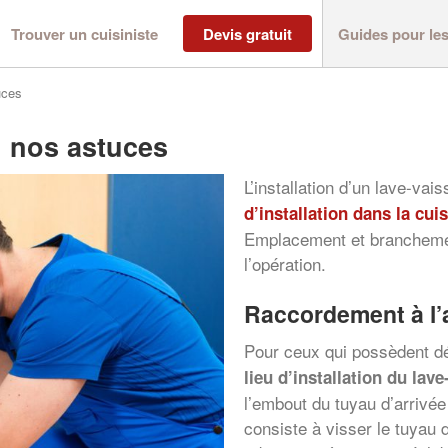
Trouver un cuisiniste
Devis gratuit
Guides pour le
uces
 : nos astuces
L’installation d’un lave-vai
d’installation dans la cui
Emplacement et branchemen
l’opération.
Raccordement à l’
Pour ceux qui possèdent déj
lieu d’installation du lave
l’embout du tuyau d’arrivée
consiste à visser le tuyau 