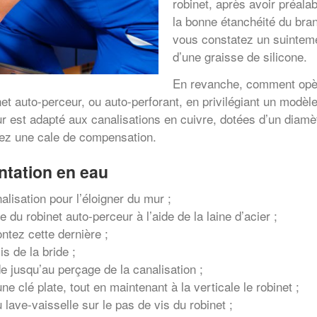
robinet, après avoir préalab
la bonne étanchéité du bra
vous constatez un suintemen
d’une graisse de silicone.
En revanche, comment opère
inet auto-perceur, ou auto-perforant, en privilégiant un modèl
ur est adapté aux canalisations en cuivre, dotées d’un diamè
sez une cale de compensation.
entation en eau
alisation pour l’éloigner du mur ;
 du robinet auto-perceur à l’aide de la laine d’acier ;
ntez cette dernière ;
s de la bride ;
de jusqu’au perçage de la canalisation ;
 clé plate, tout en maintenant à la verticale le robinet ;
lave-vaisselle sur le pas de vis du robinet ;