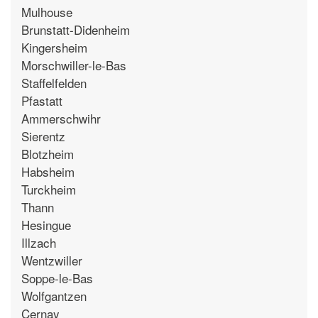
Mulhouse
Brunstatt-Didenheim
Kingersheim
Morschwiller-le-Bas
Staffelfelden
Pfastatt
Ammerschwihr
Sierentz
Blotzheim
Habsheim
Turckheim
Thann
Hesingue
Illzach
Wentzwiller
Soppe-le-Bas
Wolfgantzen
Cernay