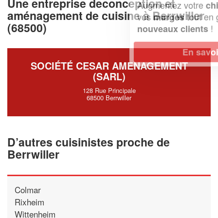
Une entreprise deconception et
Augmentez votre
et
chiffre d'affaires
aménagement de cuisine à Berrwiller
vos
tout en gagnant de
marges
(68500)
!
nouveaux clients
En savoir plus
SOCIÉTÉ CESAR AMENAGEMENT
(SARL)
128 Rue Principale
68500 Berrwiller
D’autres cuisinistes proche de
Berrwiller
Colmar
Rixheim
Wittenheim