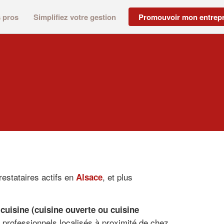
s pros
Simplifiez votre gestion
Promouvoir mon entrepr
restataires actifs en
, et plus
Alsace
 cuisine (cuisine ouverte ou cuisine
s professionnels localisés à proximité de chez