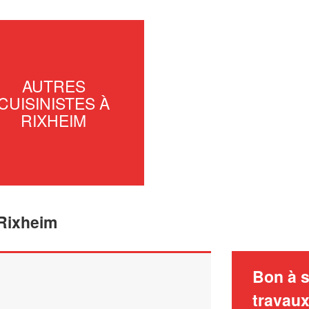
AUTRES
CUISINISTES À
RIXHEIM
 Rixheim
Bon à s
travau