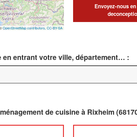
Envoyez-nous en q
deconceptio
 ©
OpenStreetMap contributors,
CC-BY-SA
 en entrant votre ville, département… :
aménagement de cuisine à Rixheim (6817