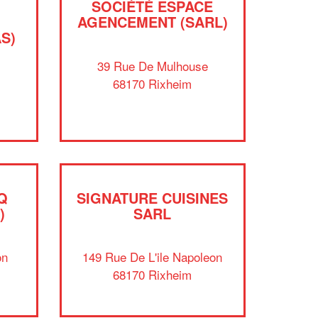
SOCIÉTÉ ESPACE
AGENCEMENT (SARL)
S)
39 Rue De Mulhouse
e
68170 Rixheim
✕
Vous êtes un
Q
SIGNATURE CUISINES
professionnel ?
)
SARL
Augmentez votre
et
chiffre d'affaires
on
149 Rue De L'ile Napoleon
vos
tout en gagnant de
marges
68170 Rixheim
!
nouveaux clients
En savoir plus