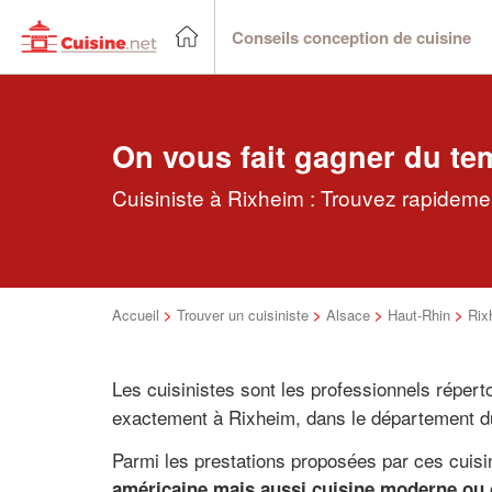
Conseils conception de cuisine
On vous fait gagner du te
Cuisiniste à Rixheim : Trouvez rapidemen
Accueil
>
Trouver un cuisiniste
>
Alsace
>
Haut-Rhin
>
Rix
Les cuisinistes sont les professionnels répert
exactement à Rixheim, dans le département 
Parmi les prestations proposées par ces cuis
américaine mais aussi cuisine moderne ou c