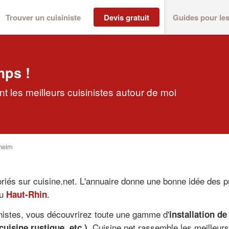
Trouver un cuisiniste
Devis gratuit
Guides pour le
mps !
t les meilleurs cuisinistes autour de moi
heim
oriés sur cuisine.net. L'annuaire donne une bonne idée des p
du
.
Haut-Rhin
inistes, vous découvrirez toute une gamme d'
installation de
. Cuisine.net rassemble les meilleur
uisine rustique, etc.)