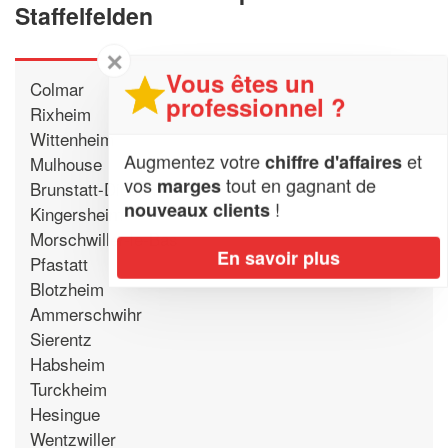
Staffelfelden
✕
Vous êtes un
Colmar
professionnel ?
Rixheim
Wittenheim
Augmentez votre
et
chiffre d'affaires
Mulhouse
vos
tout en gagnant de
marges
Brunstatt-Didenheim
!
nouveaux clients
Kingersheim
Morschwiller-le-Bas
En savoir plus
Pfastatt
Blotzheim
Ammerschwihr
Sierentz
Habsheim
Turckheim
Hesingue
Wentzwiller