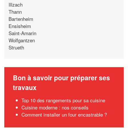
Illzach
Thann
Bartenheim
Ensisheim
Saint-Amarin
Wolfgantzen
Strueth
Bon à savoir pour préparer ses
travaux
Top 10 des rangements pour sa cuisine
Cuisine moderne : nos conseils
Comment installer un four encastrable ?