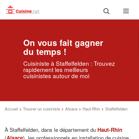
Toggle
Toggle
search
navigat
On vous fait gagner
du temps !
Cuisiniste à Staffelfelden : Trouvez
rapidement les meilleurs
cuisinistes autour de moi
Accueil
>
Trouver un cuisiniste
>
Alsace
>
Haut-Rhin
>
Staffelfelden
À Staffelfelden, dans le département du
Haut-Rhin
(
), les professionnels en installation de cuisine
Alsace