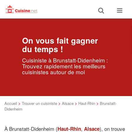
Toggle
Toggle
search
navigat
On vous fait gagner
du temps !
Cuisiniste à Brunstatt-Didenheim :
Trouvez rapidement les meilleurs
cuisinistes autour de moi
Accueil
>
Trouver un cuisiniste
>
Alsace
>
Haut-Rhin
>
Brunstatt-
Didenheim
À Brunstatt-Didenheim (
,
), on trouve
Haut-Rhin
Alsace