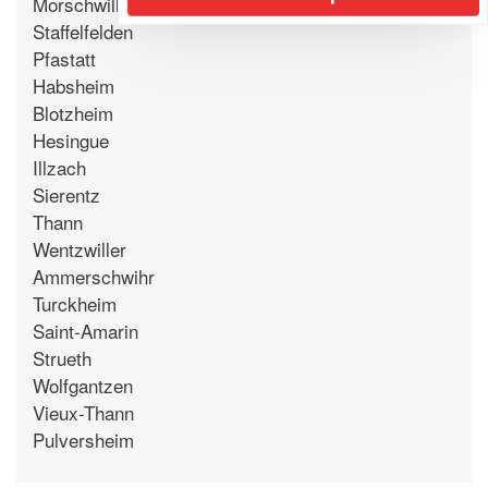
Morschwiller-le-Bas
Staffelfelden
Pfastatt
Habsheim
Blotzheim
Hesingue
Illzach
Sierentz
Thann
Wentzwiller
Ammerschwihr
Turckheim
Saint-Amarin
Strueth
Wolfgantzen
Vieux-Thann
Pulversheim