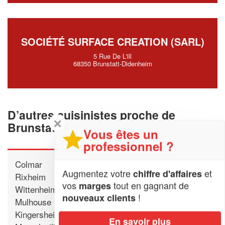
SOCIÉTÉ SURFACE CREATION (SARL)
5 Rue De L'ill
68350 Brunstatt-Didenheim
D’autres cuisinistes proche de
✕
Brunstatt-Didenheim
Vous êtes un
professionnel ?
Colmar
Augmentez votre
et
chiffre d'affaires
Rixheim
vos
tout en gagnant de
marges
Wittenheim
!
nouveaux clients
Mulhouse
Kingersheim
En savoir plus