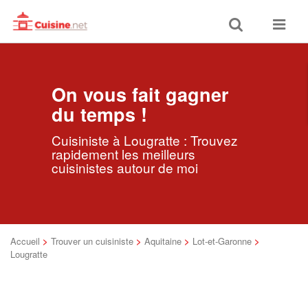
Toggle
Toggle
search
navigat
On vous fait gagner
du temps !
Cuisiniste à Lougratte : Trouvez
rapidement les meilleurs
cuisinistes autour de moi
Accueil
>
Trouver un cuisiniste
>
Aquitaine
>
Lot-et-Garonne
>
Lougratte