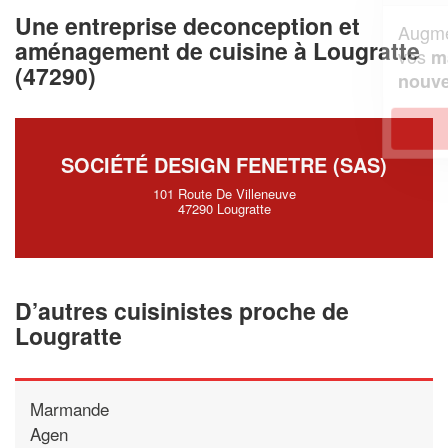
Une entreprise deconception et
Augmentez votre
et
chiffre d'affaires
aménagement de cuisine à Lougratte
vos
tout en gagnant de
marges
(47290)
!
nouveaux clients
En savoir plus
SOCIÉTÉ DESIGN FENETRE (SAS)
101 Route De Villeneuve
47290 Lougratte
D’autres cuisinistes proche de
Lougratte
Marmande
Agen