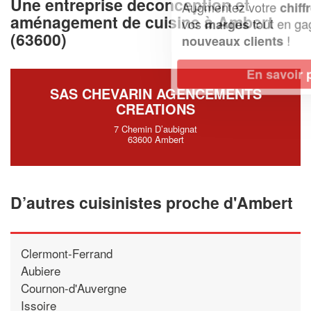
Une entreprise deconception et
Augmentez votre
et
chiffre d'affaires
aménagement de cuisine à Ambert
vos
tout en gagnant de
marges
(63600)
!
nouveaux clients
En savoir plus
SAS CHEVARIN AGENCEMENTS
CREATIONS
7 Chemin D’aubignat
63600 Ambert
D’autres cuisinistes proche d'Ambert
Clermont-Ferrand
Aubiere
Cournon-d'Auvergne
Issoire