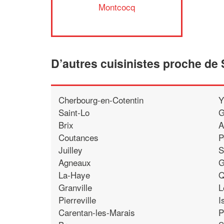
Montcocq
D’autres cuisinistes proche d
Cherbourg-en-Cotentin
Y
Saint-Lo
G
Brix
A
Coutances
P
Juilley
S
Agneaux
G
La-Haye
Q
Granville
L
Pierreville
I
Carentan-les-Marais
P