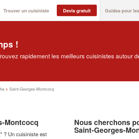
Trouver un cuisiniste
Devis gratuit
Guides pour le
mps !
rouvez rapidement les meilleurs cuisinistes autour d
he
>
Saint-Georges-Montcocq
es-Montcocq
Nous cherchons pou
Saint-Georges-Mo
i
" ? Un cuisiniste est