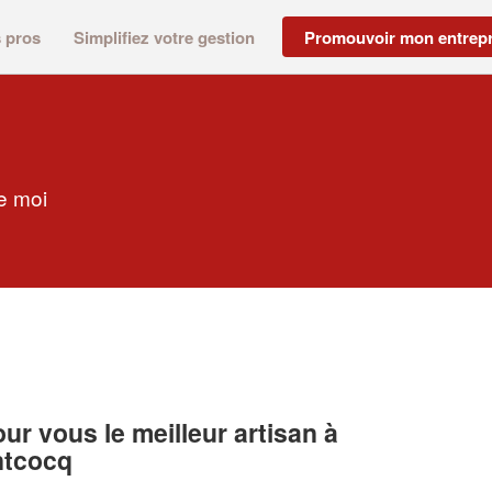
s pros
Simplifiez votre gestion
Promouvoir mon entrepr
e moi
r vous le meilleur artisan à
ntcocq