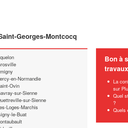
e Saint-Georges-Montcocq
quelon
Bon à s
rosville
travau
migny
ercy-en-Normandie
La conf
aint-Ovin
sur Pl
avray-sur-Sienne
Quel s
uettreville-sur-Sienne
?
es-Loges-Marchis
Quels 
signy-le-Buat
ontaubault