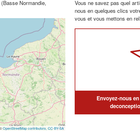
0 (Basse Normandie,
Vous ne savez pas quel arti
nous en quelques clics vot
vous et vous mettons en rela
Envoyez-nous en q
deconceptio
 ©
OpenStreetMap contributors,
CC-BY-SA