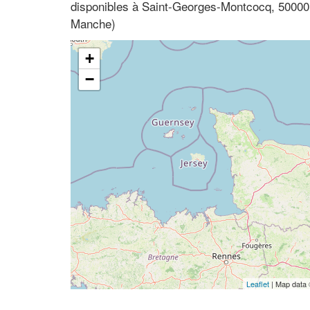
disponibles à Saint-Georges-Montcocq, 5000
Manche)
+
−
Leaflet
| Map data