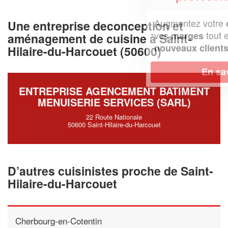
Augmentez votre
et
chiffre d'affaires
Une entreprise deconception et
vos
tout en gagnant de
marges
aménagement de cuisine à Saint-
!
nouveaux clients
Hilaire-du-Harcouet (50600)
En savoir plus
ENTREPRISE AGENCEMENT BATIMENT
MENUISERIE SERVICES (SARL)
22 Route Nationale
50600 Saint-Hilaire-du-Harcouet
D’autres cuisinistes proche de Saint-
Hilaire-du-Harcouet
Cherbourg-en-Cotentin