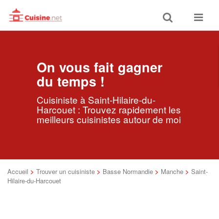
Toggle
Toggle
search
navigat
On vous fait gagner
du temps !
Cuisiniste à Saint-Hilaire-du-
Harcouet : Trouvez rapidement les
meilleurs cuisinistes autour de moi
Accueil
>
Trouver un cuisiniste
>
Basse Normandie
>
Manche
>
Saint-
Hilaire-du-Harcouet