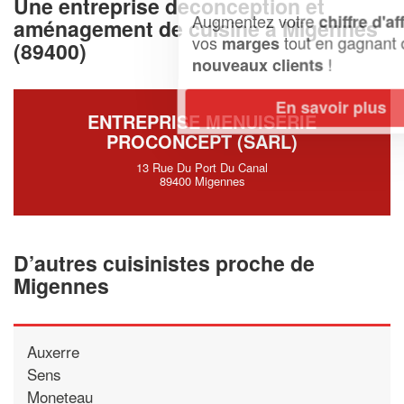
Une entreprise deconception et
Augmentez votre
et
chiffre d'affaires
aménagement de cuisine à Migennes
vos
tout en gagnant de
marges
(89400)
!
nouveaux clients
En savoir plus
ENTREPRISE MENUISERIE
PROCONCEPT (SARL)
13 Rue Du Port Du Canal
89400 Migennes
D’autres cuisinistes proche de
Migennes
Auxerre
Sens
Moneteau