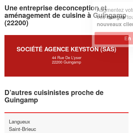
Une entreprise deconception et
Augmentez votre
et
chiffre d'affaires
aménagement de cuisine à Guingamp
vos
tout en gagnant de
marges
(22200)
!
nouveaux clients
En savoir plus
SOCIÉTÉ AGENCE KEYSTON (SAS)
44 Rue De L'yser
22200 Guingamp
D’autres cuisinistes proche de
Guingamp
Langueux
Saint-Brieuc