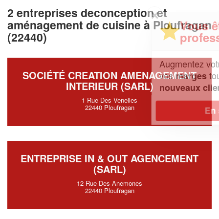
2 entreprises deconception et
✕
aménagement de cuisine à Ploufragan
Vous êtes un
professionnel ?
(22440)
Augmentez votre
et
chiffre d'affaires
SOCIÉTÉ CREATION AMENAGEMENT
vos
tout en gagnant de
marges
INTERIEUR (SARL)
!
nouveaux clients
1 Rue Des Venelles
22440 Ploufragan
En savoir plus
ENTREPRISE IN & OUT AGENCEMENT
(SARL)
12 Rue Des Anemones
22440 Ploufragan