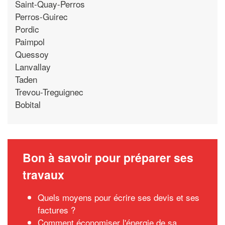
Saint-Quay-Perros
Perros-Guirec
Pordic
Paimpol
Quessoy
Lanvallay
Taden
Trevou-Treguignec
Bobital
Bon à savoir pour préparer ses
travaux
Quels moyens pour écrire ses devis et ses
factures ?
Comment économiser l'énergie de sa