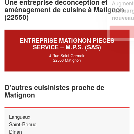
Une entreprise deconception et
Augmentez votre
et
chiffre d'affaires
aménagement de cuisine à Matignon
vos
tout en gagnant de
marges
(22550)
!
nouveaux clients
En savoir plus
ENTREPRISE MATIGNON PIECES
SERVICE – M.P.S. (SAS)
4 Rue Saint Germain
22550 Matignon
D’autres cuisinistes proche de
Matignon
Langueux
Saint-Brieuc
Dinan