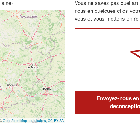
laine)
Vous ne savez pas quel arti
nous en quelques clics vot
vous et vous mettons en rela
Envoyez-nous en q
deconceptio
 ©
OpenStreetMap contributors,
CC-BY-SA