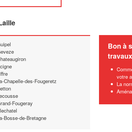
aille
uipel
Bon à s
eveze
travau
hateaugiron
cigne
Commen
iffre
votre a
a-Chapelle-des-Fougeretz
La nor
etton
Aménag
ecousse
rand-Fougeray
lechatel
a-Bosse-de-Bretagne