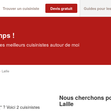
Trouver un cuisiniste
Devis gratuit
Guides pour le
mps !
les meilleurs cuisinistes autour de moi
>
Laille
Nous cherchons pou
Laille
i
" ? Voici 2 cuisinistes