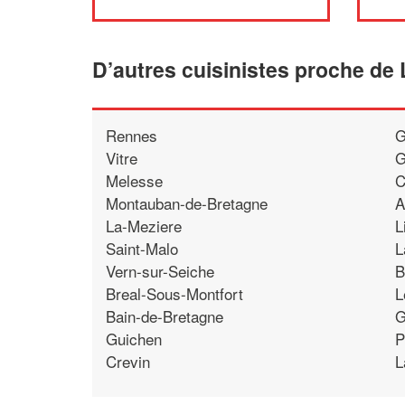
D’autres cuisinistes proche de L
Rennes
G
Vitre
G
Melesse
C
Montauban-de-Bretagne
A
La-Meziere
L
Saint-Malo
L
Vern-sur-Seiche
B
Breal-Sous-Montfort
L
Bain-de-Bretagne
G
Guichen
P
Crevin
L