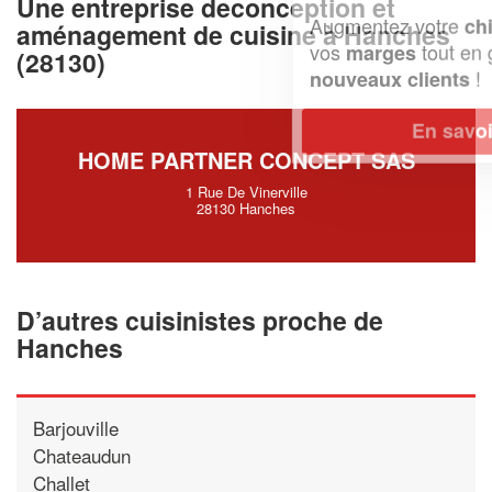
Une entreprise deconception et
Augmentez votre
et
chiffre d'affaires
aménagement de cuisine à Hanches
vos
tout en gagnant de
marges
(28130)
!
nouveaux clients
En savoir plus
HOME PARTNER CONCEPT SAS
1 Rue De Vinerville
28130 Hanches
D’autres cuisinistes proche de
Hanches
Barjouville
Chateaudun
Challet