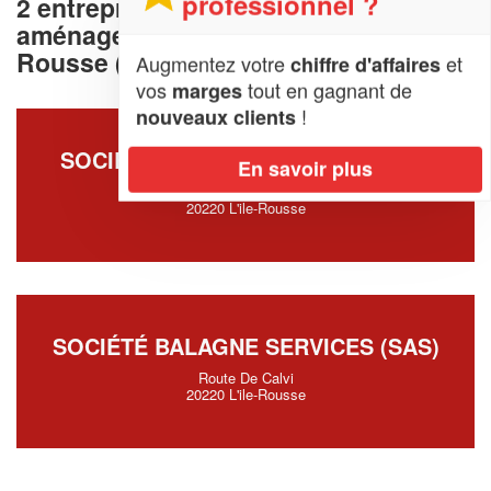
professionnel ?
2 entreprises deconception et
aménagement de cuisine à L'ile-
Rousse (20220)
Augmentez votre
et
chiffre d'affaires
vos
tout en gagnant de
marges
!
nouveaux clients
SOCIÉTÉ SUZZONI CUISINES (SAS)
En savoir plus
Route De Calvi
20220 L'ile-Rousse
SOCIÉTÉ BALAGNE SERVICES (SAS)
Route De Calvi
20220 L'ile-Rousse