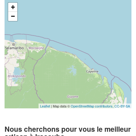
+
−
Leaflet
| Map data ©
OpenStreetMap contributors,
CC-BY-SA
Nous cherchons pour vous le meilleur