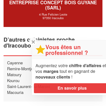
ENTREPRISE CONCEPT BOIS GUYANE
(SARL)
4 Rue Felicien Leote
97350 Iracoubo
D’autres cuisinistes proche
✕
d'Iracoubo
Vous êtes un
professionnel ?
Cayenne
Augmentez votre
et
chiffre d'affaires
Remire-Montjoly
vos
tout en gagnant de
marges
Matoury
!
nouveaux clients
Kourou
Saint-Laurent-du-Maroni
En savoir plus
Macouria