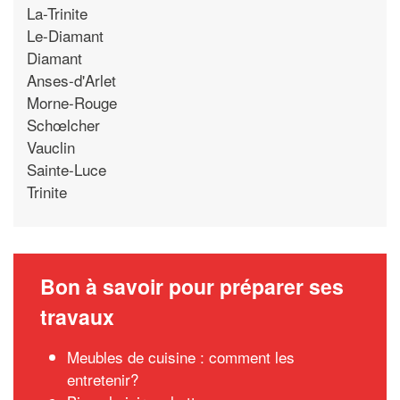
La-Trinite
Le-Diamant
Diamant
Anses-d'Arlet
Morne-Rouge
Schœlcher
Vauclin
Sainte-Luce
Trinite
Bon à savoir pour préparer ses
travaux
Meubles de cuisine : comment les
entretenir?