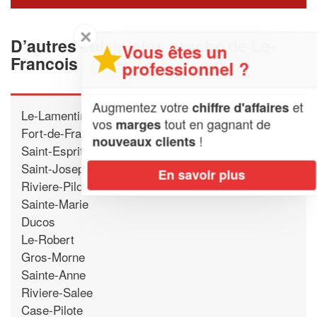
✕
D’autres cuisinistes proche de Le-
Vous êtes un
Francois
professionnel ?
Augmentez votre
et
chiffre d'affaires
Le-Lamentin
vos
tout en gagnant de
marges
Fort-de-France
!
nouveaux clients
Saint-Esprit
Saint-Joseph
En savoir plus
Riviere-Pilote
Sainte-Marie
Ducos
Le-Robert
Gros-Morne
Sainte-Anne
Riviere-Salee
Case-Pilote