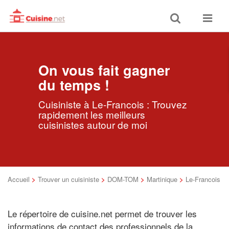
Toggle
Toggle
search
navigat
On vous fait gagner
du temps !
Cuisiniste à Le-Francois : Trouvez
rapidement les meilleurs
cuisinistes autour de moi
Accueil
>
Trouver un cuisiniste
>
DOM-TOM
>
Martinique
>
Le-Francois
Le répertoire de cuisine.net permet de trouver les
informations de contact des professionnels de la