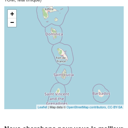
+
−
Leaflet
| Map data ©
OpenStreetMap contributors,
CC-BY-SA