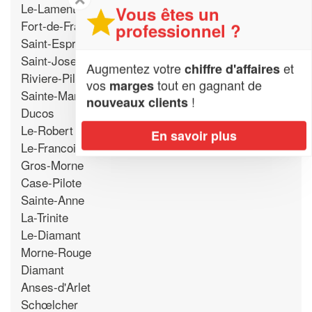
Le-Lamentin
Vous êtes un
Fort-de-France
professionnel ?
Saint-Esprit
Saint-Joseph
Augmentez votre
et
chiffre d'affaires
Riviere-Pilote
vos
tout en gagnant de
marges
Sainte-Marie
!
nouveaux clients
Ducos
Le-Robert
En savoir plus
Le-Francois
Gros-Morne
Case-Pilote
Sainte-Anne
La-Trinite
Le-Diamant
Morne-Rouge
Diamant
Anses-d'Arlet
Schœlcher