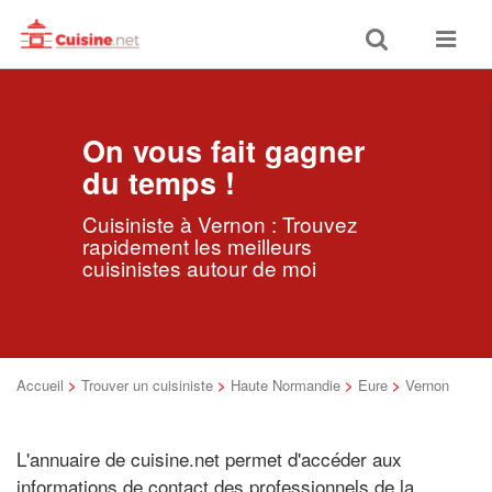
Toggle
Toggle
search
navigat
On vous fait gagner
du temps !
Cuisiniste à Vernon : Trouvez
rapidement les meilleurs
cuisinistes autour de moi
Accueil
>
Trouver un cuisiniste
>
Haute Normandie
>
Eure
>
Vernon
L'annuaire de cuisine.net permet d'accéder aux
informations de contact des professionnels de la