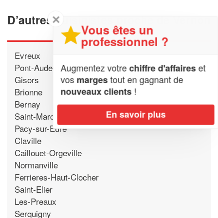
✕
D’autres cuisinistes proche de Vernon
Vous êtes un
professionnel ?
Evreux
Augmentez votre
et
Pont-Audemer
chiffre d'affaires
vos
tout en gagnant de
marges
Gisors
!
nouveaux clients
Brionne
Bernay
En savoir plus
Saint-Marcel
Pacy-sur-Eure
Claville
Caillouet-Orgeville
Normanville
Ferrieres-Haut-Clocher
Saint-Elier
Les-Preaux
Serquigny