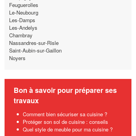
Feuguerolles
Le-Neubourg
Les-Damps
Les-Andelys
Chambray
Nassandres-sur-Risle
Saint-Aubin-sur-Gaillon
Noyers
Bon à savoir pour préparer ses
travaux
Comment bien sécuriser sa cuisine ?
Protéger son sol de cuisine : conseils
Quel style de meuble pour ma cuisine ?