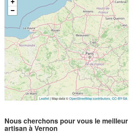
+
−
Leaflet
| Map data ©
OpenStreetMap contributors,
CC-BY-SA
Nous cherchons pour vous le meilleur
artisan à Vernon