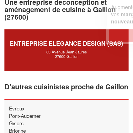
Une entreprise deconception et
Augmentez votre
et
chiffre d'affaires
aménagement de cuisine à Gaillon
vos
tout en gagnant de
marges
(27600)
!
nouveaux clients
En savoir plus
ENTREPRISE ELEGANCE DESIGN (SAS)
63 Avenue Jean Jaures
27600 Gaillon
D’autres cuisinistes proche de Gaillon
Evreux
Pont-Audemer
Gisors
Brionne