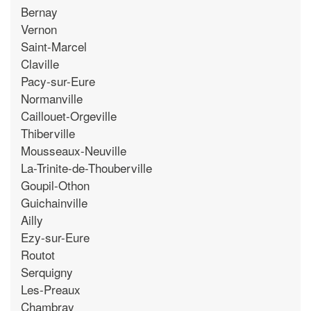
Bernay
Vernon
Saint-Marcel
Claville
Pacy-sur-Eure
Normanville
Caillouet-Orgeville
Thiberville
Mousseaux-Neuville
La-Trinite-de-Thouberville
Goupil-Othon
Guichainville
Ailly
Ezy-sur-Eure
Routot
Serquigny
Les-Preaux
Chambray