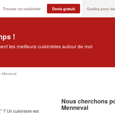
Trouver un cuisiniste
Devis gratuit
Guides pour le
mps !
nt les meilleurs cuisinistes autour de moi
>
Menneval
Nous cherchons pou
Menneval
i
" ? Un cuisiniste est