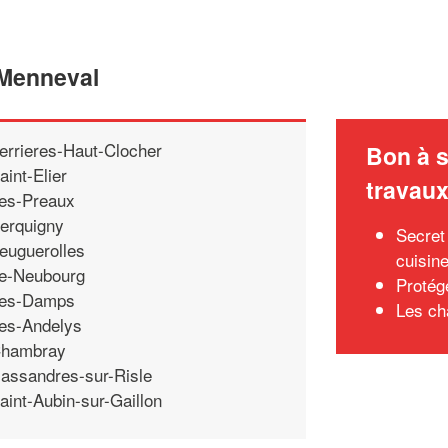
 Menneval
errieres-Haut-Clocher
Bon à s
aint-Elier
travau
es-Preaux
erquigny
Secret
euguerolles
cuisin
e-Neubourg
Protég
es-Damps
Les ch
es-Andelys
hambray
assandres-sur-Risle
aint-Aubin-sur-Gaillon