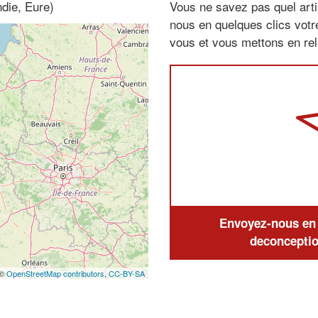
die, Eure)
Vous ne savez pas quel arti
nous en quelques clics vot
vous et vous mettons en rela
Envoyez-nous en q
deconceptio
 ©
OpenStreetMap contributors,
CC-BY-SA