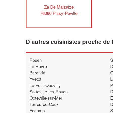
Za De Malzaize
76360 Pissy-Poville
D’autres cuisinistes proche de 
Rouen
S
Le-Havre
D
Barentin
G
Yvetot
L
Le-Petit-Quevilly
P
Sotteville-les-Rouen
D
Octeville-sur-Mer
E
Terres-de-Caux
D
Fecamp
S