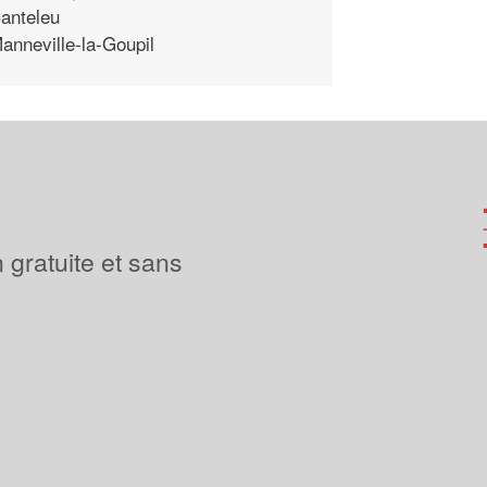
anteleu
anneville-la-Goupil
 gratuite et sans