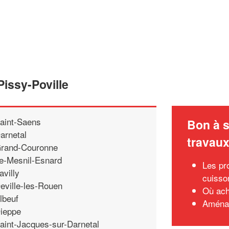
Pissy-Poville
aint-Saens
Bon à s
arnetal
travau
rand-Couronne
e-Mesnil-Esnard
Les pr
avilly
cuisso
eville-les-Rouen
Où ach
lbeuf
Aménag
ieppe
aint-Jacques-sur-Darnetal