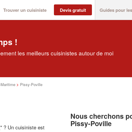
Trouver un cuisiniste
Devis gratuit
Guides pour le
mps !
dement les meilleurs cuisinistes autour de moi
-Maritime
>
Pissy-Poville
Nous cherchons pou
Pissy-Poville
i
" ? Un cuisiniste est