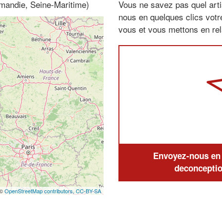
rmandie, Seine-Maritime)
Vous ne savez pas quel arti
nous en quelques clics vot
vous et vous mettons en rela
Envoyez-nous en q
deconceptio
 ©
OpenStreetMap contributors,
CC-BY-SA