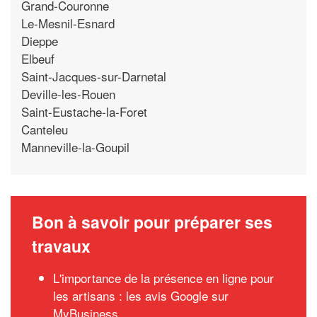
Grand-Couronne
Le-Mesnil-Esnard
Dieppe
Elbeuf
Saint-Jacques-sur-Darnetal
Deville-les-Rouen
Saint-Eustache-la-Foret
Canteleu
Manneville-la-Goupil
Bon à savoir pour préparer ses
travaux
L'importance de la présence en ligne pour
les artisans : les avis Google sur
MyBusiness