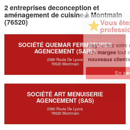
2 entreprises deconception et
aménagement de cuisine à Montmain
✕
(76520)
Vous êtes un
professionnel ?
SOCIÉTÉ QUEMAR FERMETURES
Augmentez votre
et
chiffre d'affaires
AGENCEMENT (SARL)
vos
tout en gagnant de
marges
!
nouveaux clients
2380 Route De Lyons
76520 Montmain
En savoir plus
SOCIÉTÉ ART MENUISERIE
AGENCEMENT (SAS)
2380 Route De Lyons
76520 Montmain