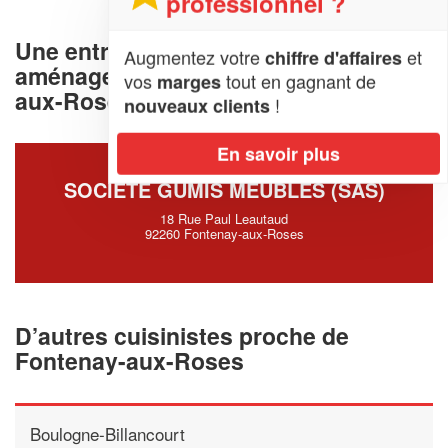
professionnel ?
Une entreprise deconception et
Augmentez votre
et
chiffre d'affaires
aménagement de cuisine à Fontenay-
vos
tout en gagnant de
marges
aux-Roses (92260)
!
nouveaux clients
En savoir plus
SOCIÉTÉ GUMIS MEUBLES (SAS)
18 Rue Paul Leautaud
92260 Fontenay-aux-Roses
D’autres cuisinistes proche de
Fontenay-aux-Roses
Boulogne-Billancourt