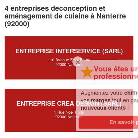
4 entreprises deconception et
aménagement de cuisine à Nanterre
(92000)
ENTREPRISE INTERSERVICE (SARL)
110 Avenue Felix Faure
✕
92000 Nanterre
Vous êtes un
professionnel ?
Augmentez votre
et
chiffre d'affaires
vos
tout en gagnant de
marges
ENTREPRISE CREA DESIGN (SARL)
!
nouveaux clients
1 Rue Noel Pons
92000 Nanterre
En savoir plus