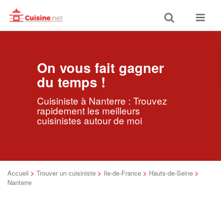
Toggle
Toggle
search
navigat
On vous fait gagner
du temps !
Cuisiniste à Nanterre : Trouvez
rapidement les meilleurs
cuisinistes autour de moi
Accueil
>
Trouver un cuisiniste
>
Ile-de-France
>
Hauts-de-Seine
>
Nanterre