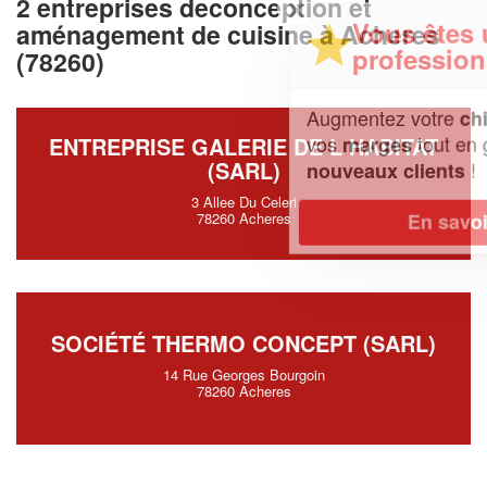
2 entreprises deconception et
✕
Vous êtes un
aménagement de cuisine à Acheres
professionnel ?
(78260)
Augmentez votre
et
chiffre d'affaires
vos
tout en gagnant de
marges
ENTREPRISE GALERIE DE L HABITAT
(SARL)
!
nouveaux clients
3 Allee Du Celeri
En savoir plus
78260 Acheres
SOCIÉTÉ THERMO CONCEPT (SARL)
14 Rue Georges Bourgoin
78260 Acheres