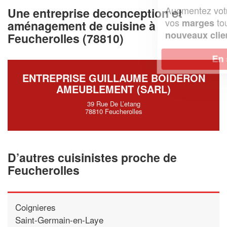
Augmentez votre
et
chiffre d'affaires
Une entreprise deconception et
vos
tout en gagnant de
marges
aménagement de cuisine à
!
nouveaux clients
Feucherolles (78810)
En savoir plus
ENTREPRISE GUILLAUME BOIDERON
AMEUBLEMENT (SARL)
39 Rue De L’etang
78810 Feucherolles
D’autres cuisinistes proche de
Feucherolles
Coignieres
Saint-Germain-en-Laye