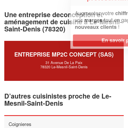
Augmentez votre
et
chiffre d'affaires
Une entreprise deconception et
vos
tout en gagnant de
marges
aménagement de cuisine à Le-Mesnil-
!
nouveaux clients
Saint-Denis (78320)
En savoir plus
ENTREPRISE MP2C CONCEPT (SAS)
31 Avenue De La Paix
78320 Le-Mesnil-Saint-Denis
D’autres cuisinistes proche de Le-
Mesnil-Saint-Denis
Coignieres