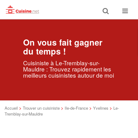
Toggle
Toggle
search
navigat
On vous fait gagner
du temps !
Cuisiniste à Le-Tremblay-sur-
Mauldre : Trouvez rapidement les
meilleurs cuisinistes autour de moi
Accueil
>
Trouver un cuisiniste
>
Ile-de-France
>
Yvelines
>
Le-
Tremblay-sur-Mauldre