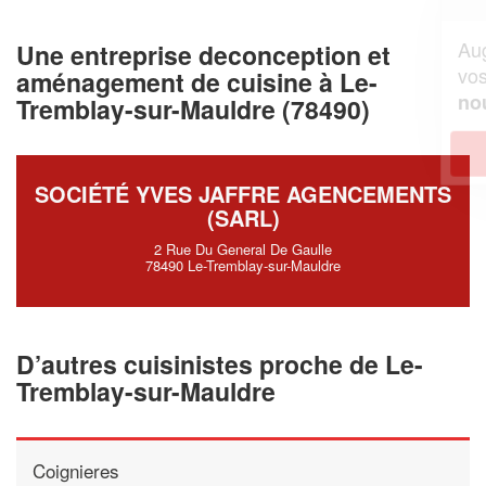
Augmentez votre
et
chiffre d'affaires
Une entreprise deconception et
vos
tout en gagnant de
marges
aménagement de cuisine à Le-
!
nouveaux clients
Tremblay-sur-Mauldre (78490)
En savoir plus
SOCIÉTÉ YVES JAFFRE AGENCEMENTS
(SARL)
2 Rue Du General De Gaulle
78490 Le-Tremblay-sur-Mauldre
D’autres cuisinistes proche de Le-
Tremblay-sur-Mauldre
Coignieres