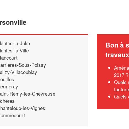
rsonville
antes-la-Jolie
Bon à s
antes-la-Ville
travau
lancourt
arrieres-Sous-Poissy
Aménag
elizy-Villacoublay
2017 ?
ouilles
Quels 
ermeray
factur
aint-Remy-les-Chevreuse
Quels 
cheres
hanteloup-les-Vignes
ommecourt