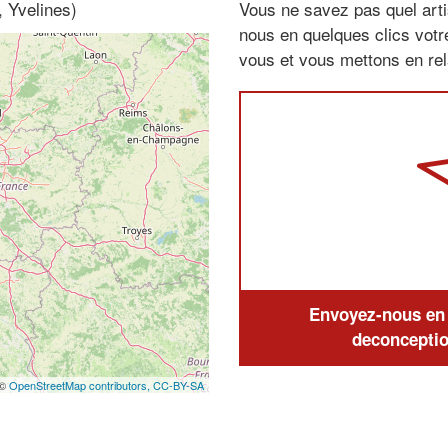
, Yvelines)
Vous ne savez pas quel arti
nous en quelques clics vot
vous et vous mettons en rela
Envoyez-nous en q
deconceptio
 ©
OpenStreetMap contributors,
CC-BY-SA