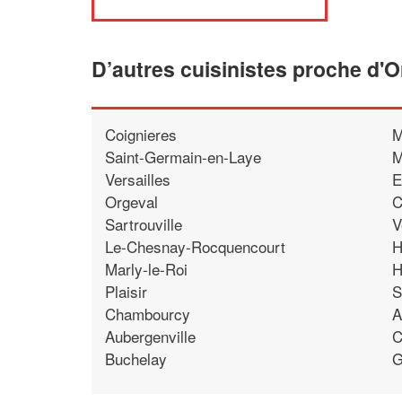
D’autres cuisinistes proche d'O
Coignieres
M
Saint-Germain-en-Laye
M
Versailles
E
Orgeval
C
Sartrouville
V
Le-Chesnay-Rocquencourt
H
Marly-le-Roi
H
Plaisir
S
Chambourcy
A
Aubergenville
C
Buchelay
G