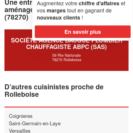
Une entreprise deconception et
Augmentez votre
et
chiffre d'affaires
aménagement de cuisine à Rolleboise
vos
tout en gagnant de
marges
(78270)
!
nouveaux clients
En savoir plus
SOCIÉTÉ AGENCE BAUGUE PLOMBIER
CHAUFFAGISTE ABPC (SAS)
59 Rte Nationale
78270 Rolleboise
D’autres cuisinistes proche de
Rolleboise
Coignieres
Saint-Germain-en-Laye
Versailles