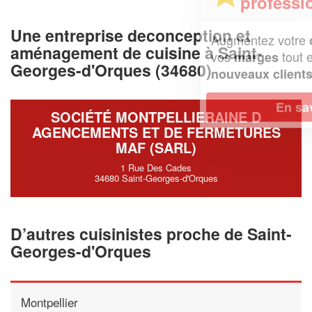
professionnel ?
Une entreprise deconception et
Augmentez votre
et
chiffre d'affaires
aménagement de cuisine à Saint-
vos
tout en gagnant de
marges
Georges-d'Orques (34680)
!
nouveaux clients
En savoir plus
SOCIÉTÉ MONTPELLIERAINE D
AGENCEMENTS ET DE FERMETURES
MAF (SARL)
1 Rue Des Cades
34680 Saint-Georges-d'Orques
D’autres cuisinistes proche de Saint-
Georges-d'Orques
Montpellier