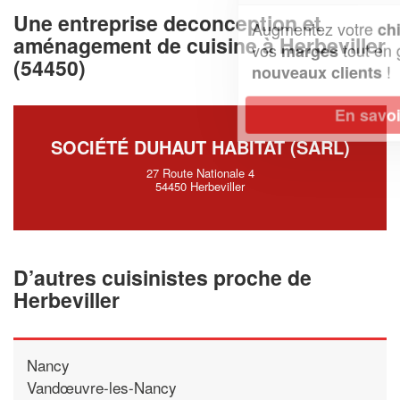
Une entreprise deconception et
Augmentez votre
et
chiffre d'affaires
aménagement de cuisine à Herbeviller
vos
tout en gagnant de
marges
(54450)
!
nouveaux clients
En savoir plus
SOCIÉTÉ DUHAUT HABITAT (SARL)
27 Route Nationale 4
54450 Herbeviller
D’autres cuisinistes proche de
Herbeviller
Nancy
Vandœuvre-les-Nancy