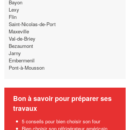
Bayon
Lexy
Flin
Saint-Nicolas-de-Port
Maxeville
Val-de-Briey
Bezaumont
Jarny
Embermenil
Pont-à-Mousson
Bon à savoir pour préparer ses
travaux
5 conseils pour bien choisir son four
Bien choisir son réfrigérateur américain