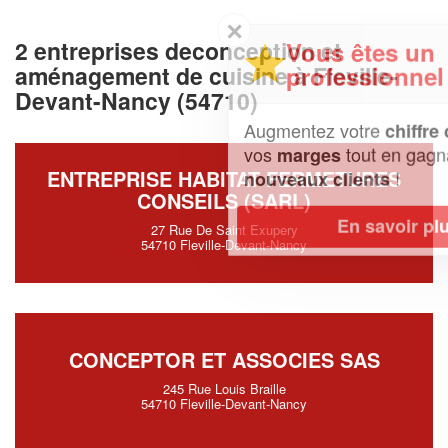
✕
2 entreprises deconception et
Vous êtes un
professionnel ?
aménagement de cuisine à Fleville-
Devant-Nancy (54710)
Augmentez votre
et
chiffre d'affaires
vos
tout en gagnant de
marges
ENTREPRISE HABITAT FERMETURES
!
nouveaux clients
CONSEILS (SARL)
En savoir plus
27 Rue De Saint Exupery
54710 Fleville-Devant-Nancy
CONCEPTOR ET ASSOCIES SAS
245 Rue Louis Braille
54710 Fleville-Devant-Nancy